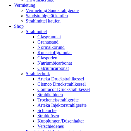
Vermietung
Vermietung Sandstrahlgeräte
Sandstrahlgerät kaufen
Strahlmittel kaufen
Shop
Strahlmittel
Glasgranulat
Granatsand
Normalkorund
Kunststoffgranulat
Glasperlen
Natriumbicarbonat
Calciumcarbonat
Strahltechnik
Arteka Druckstrahlkessel
Clemco Druckstrahlkessel
Contracor Druckstrahlkessel
Strahlkabinen
Trockeneisstrahlgeräte
Arteka Injektorstrahlgeräte
Schläuche
Strahldüsen
Kupplungen/Düsenhalter
Verschiedenes