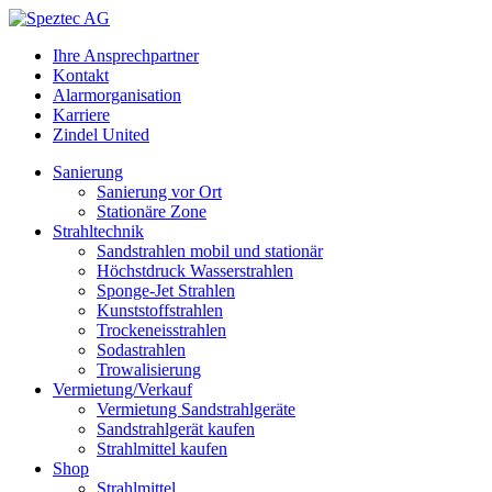
Ihre Ansprechpartner
Kontakt
Alarmorganisation
Karriere
Zindel United
Sanierung
Sanierung vor Ort
Stationäre Zone
Strahltechnik
Sandstrahlen mobil und stationär
Höchstdruck Wasserstrahlen
Sponge-Jet Strahlen
Kunststoffstrahlen
Trockeneisstrahlen
Sodastrahlen
Trowalisierung
Vermietung/Verkauf
Vermietung Sandstrahlgeräte
Sandstrahlgerät kaufen
Strahlmittel kaufen
Shop
Strahlmittel