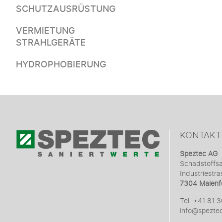
CHF 182.00
SCHUTZAUSRÜSTUNG
VERMIETUNG
STRAHLGERÄTE
HYDROPHOBIERUNG
KONTAKT
Speztec AG
Schadstoffs
Industriestra
7304 Maienf
Tel. +41 81 
info@speztec