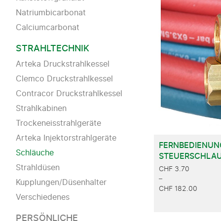
Natriumbicarbonat
Calciumcarbonat
STRAHLTECHNIK
Arteka Druckstrahlkessel
Clemco Druckstrahlkessel
Contracor Druckstrahlkessel
Strahlkabinen
Trockeneisstrahlgeräte
Arteka Injektorstrahlgeräte
FERNBEDIENUN
Schläuche
STEUERSCHLA
Strahldüsen
CHF
3.70
–
Kupplungen/Düsenhalter
CHF
182.00
Verschiedenes
PREISSPANNE:
CHF 3.70
PERSÖNLICHE
BIS