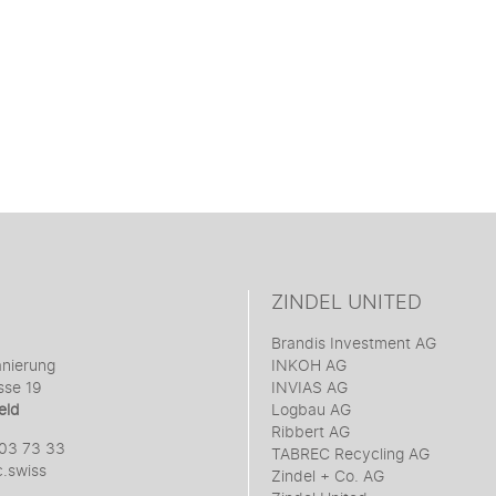
CHF 16.80
BIS
CHF 19.10
ZINDEL UNITED
Brandis Investment AG
anierung
INKOH AG
sse 19
INVIAS AG
eld
Logbau AG
Ribbert AG
303 73 33
TABREC Recycling AG
.swiss
Zindel + Co. AG