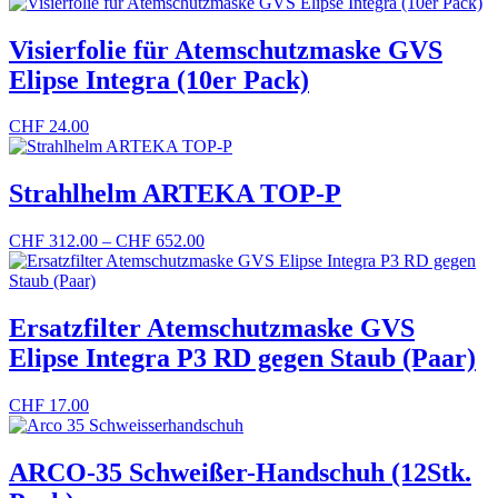
Visierfolie für Atemschutzmaske GVS
Elipse Integra (10er Pack)
CHF
24.00
Strahlhelm ARTEKA TOP-P
Preisspanne:
CHF
312.00
–
CHF
652.00
CHF 312.00
bis
CHF 652.00
Ersatzfilter Atemschutzmaske GVS
Elipse Integra P3 RD gegen Staub (Paar)
CHF
17.00
ARCO-35 Schweißer-Handschuh (12Stk.