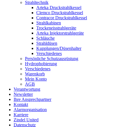
Strahltechnik
Arteka Druckstrahlkessel
Clemco Druckstrahlkessel
Contracor Druckstrahlkessel
Strahlkabinen
Trockeneisstrahlgeräte
Arteka Injektorstrahlgeräte
Schläuche
Strahldüsen
Kupplungen/Düsenhalter
Verschiedenes
Persönliche Schutzausrüstung
Hydrophobierung
Verschiedenes
Warenkorb
Mein Konto
AGB
Verantwortung
Newsletter
Ihre Ansprechpartner
Kontakt
Alarmorganisation
Karriere
Zindel United
Datenschutz