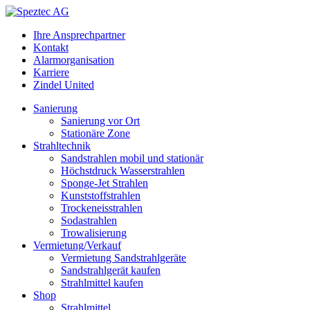
Ihre Ansprechpartner
Kontakt
Alarmorganisation
Karriere
Zindel United
Sanierung
Sanierung vor Ort
Stationäre Zone
Strahltechnik
Sandstrahlen mobil und stationär
Höchstdruck Wasserstrahlen
Sponge-Jet Strahlen
Kunststoffstrahlen
Trockeneisstrahlen
Sodastrahlen
Trowalisierung
Vermietung/Verkauf
Vermietung Sandstrahlgeräte
Sandstrahlgerät kaufen
Strahlmittel kaufen
Shop
Strahlmittel