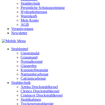
Strahltechnik
Persönliche Schutzausrüstung
Hydrophobierung
Warenkorb
Mein Konto
AGB
Verantwortung
Newsletter
Strahlmittel
Glasgranulat
Granatsand
Normalkorund
Glasperlen
Kunststoffgranulat
Natriumbicarbonat
Calciumcarbonat
Strahltechnik
Arteka Druckstrahlkessel
Clemco Druckstrahlkessel
Contracor Druckstrahlkessel
Strahlkabinen
Trockeneisstrahlgeräte