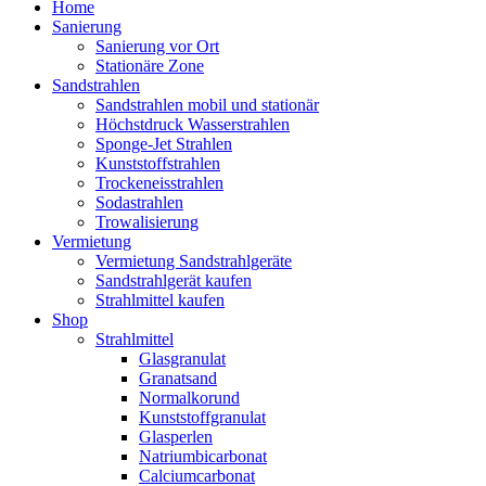
Home
Sanierung
Sanierung vor Ort
Stationäre Zone
Sandstrahlen
Sandstrahlen mobil und stationär
Höchstdruck Wasserstrahlen
Sponge-Jet Strahlen
Kunststoffstrahlen
Trockeneisstrahlen
Sodastrahlen
Trowalisierung
Vermietung
Vermietung Sandstrahlgeräte
Sandstrahlgerät kaufen
Strahlmittel kaufen
Shop
Strahlmittel
Glasgranulat
Granatsand
Normalkorund
Kunststoffgranulat
Glasperlen
Natriumbicarbonat
Calciumcarbonat