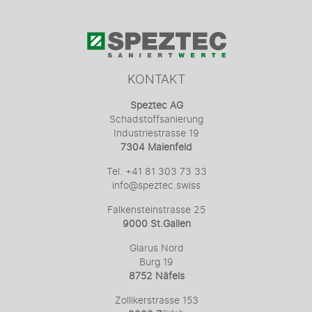
auf
der
Produktseite
gewählt
werden
KONTAKT
Speztec AG
Schadstoffsanierung
Industriestrasse 19
7304 Maienfeld
Tel. +41 81 303 73 33
info@speztec.swiss
Falkensteinstrasse 25
9000 St.Gallen
Glarus Nord
Burg 19
8752 Näfels
Zollikerstrasse 153