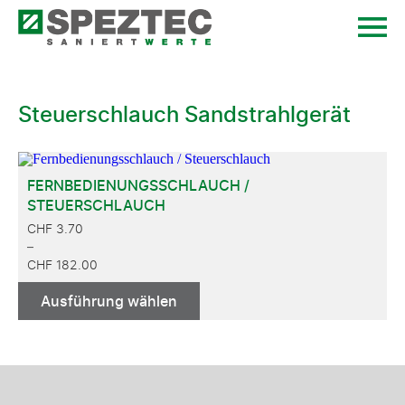
Steuerschlauch Sandstrahlgerät
FERNBEDIENUNGSSCHLAUCH /
STEUERSCHLAUCH
CHF
3.70
–
CHF
182.00
PREISSPANNE:
Dieses
Ausführung wählen
CHF 3.70
Produkt
weist
BIS
mehrere
CHF 182.00
Varianten
auf.
Die
Optionen
können