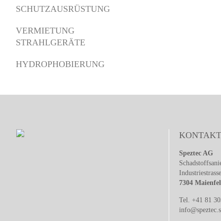
SCHUTZAUSRÜSTUNG
VERMIETUNG
STRAHLGERÄTE
HYDROPHOBIERUNG
KONTAK
Speztec AG
Schadstoffsani
Industriestrass
7304 Maienfe
Tel. +41 81 30
info@speztec.s