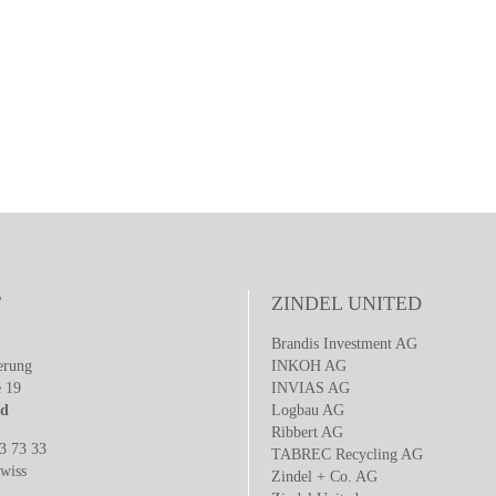
T
ZINDEL UNITED
Brandis Investment AG
erung
INKOH AG
e 19
INVIAS AG
ld
Logbau AG
Ribbert AG
3 73 33
TABREC Recycling AG
wiss
Zindel + Co. AG