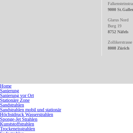
Falkensteinstra
9000 St.Galle
Glarus Nord
Burg 19
8752 Näfels
Zollikerstrasse
8008 Zürich
Home
Sanierung
Sanierung vor Ort
Stationäre Zone
Sandstrahlen
Sandstrahlen mobil und stationär
Höchstdruck Wasserstrahlen
Sponge-Jet Strahlen
Kunststoffstrahlen
Trockeneisstrahlen