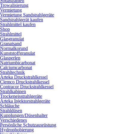
Sodastrahlen
Trowalisierung
Vermietung
Vermietung Sandstrahlgeräte
Sandstrahlgerät kaufen
Strahlmittel kaufen
Shop
Strahlmittel
Glasgranulat
Granatsand
Normalkorund
Kunststoffgranulat
Glasperlen
Natriumbicarbonat
Calciumcarbonat
Strahltechnik
Arteka Druckstrahlkessel
Clemco Druckstrahlkessel
Contracor Druckstrahlkessel
Strahlkabinen
Trockeneisstrahlgeräte
Arteka Injektorstrahlgeräte
Schläuche
Strahldüsen
Kupplungen/Düsenhalter
Verschiedenes
Persönliche Schutzausrüstung
Hydrophobierung