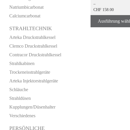
–
Natriumbicarbonat
CHF
158.00
PREISSPANNE:
Calciumcarbonat
Ausführung wäh
CHF 136.00
BIS
STRAHLTECHNIK
CHF 158.00
Arteka Druckstrahlkessel
Clemco Druckstrahlkessel
Contracor Druckstrahlkessel
Strahlkabinen
Trockeneisstrahlgeräte
Arteka Injektorstrahlgeräte
Schläuche
Strahldüsen
Kupplungen/Düsenhalter
Verschiedenes
PERSÖNLICHE