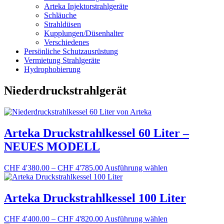
Arteka Injektorstrahlgeräte
Schläuche
Strahldüsen
Kupplungen/Düsenhalter
Verschiedenes
Persönliche Schutzausrüstung
Vermietung Strahlgeräte
Hydrophobierung
Niederdruckstrahlgerät
Arteka Druckstrahlkessel 60 Liter –
NEUES MODELL
Preisspanne:
Dieses
CHF
4'380.00
–
CHF
4'785.00
Ausführung wählen
CHF 4'380.00
Produkt
bis
weist
CHF 4'785.00
mehrere
Arteka Druckstrahlkessel 100 Liter
Varianten
auf.
Preisspanne:
Dieses
CHF
4'400.00
–
CHF
4'820.00
Ausführung wählen
Die