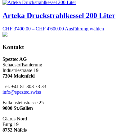
CHF 4'400.00
Produkt
Optionen
bis
weist
können
CHF 4'820.00
mehrere
Arteka Druckstrahlkessel 200 Liter
auf
Varianten
der
auf.
Produktseite
Preisspanne:
Dieses
CHF
3'400.00
–
CHF
4'600.00
Ausführung wählen
Die
gewählt
CHF 3'400.00
Produkt
Optionen
werden
bis
weist
können
CHF 4'600.00
mehrere
Kontakt
auf
Varianten
der
auf.
Produktseite
Speztec AG
Die
gewählt
Schadstoffsanierung
Optionen
werden
Industriestrasse 19
können
7304 Maienfeld
auf
der
Tel. +41 81 303 73 33
Produktseite
info@speztec.swiss
gewählt
werden
Falkensteinstrasse 25
9000 St.Gallen
Glarus Nord
Burg 19
8752 Näfels