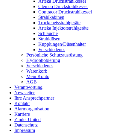
Arteka Druckstrahlkessel
Clemco Druckstrahlkessel
Contracor Druckstrahlkessel
Strahlkabinen
Trockeneisstrahlgeräte
Arteka Injektorstrahlgeräte
Schläuche
Strahldüsen
Kupplungen/Düsenhalter
Verschiedenes
Persönliche Schutzausrüstung
Hydrophobierung
Verschiedenes
Warenkorb
Mein Konto
AGB
Verantwortung
Newsletter
Ihre Ansprechpartner
Kontakt
Alarmorganisation
Karriere
Zindel United
Datenschutz
Impressum