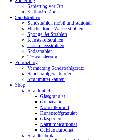
Sanierung
Sanierung vor Ort
Stationäre Zone
Sandstrahlen
Sandstrahlen mobil und stationär
Höchstdruck Wasserstrahlen
Sponge-Jet Strahlen
Kunststoffstrahlen
Trockeneisstrahlen
Sodastrahlen
Trowalisierung
Vermietung
Vermietung Sandstrahlgeräte
Sandstrahlgerät kaufen
Strahlmittel kaufen
Shop
Strahlmittel
Glasgranulat
Granatsand
Normalkorund
Kunststoffgranulat
Glasperlen
Natriumbicarbonat
Calciumcarbonat
Strahltechnik