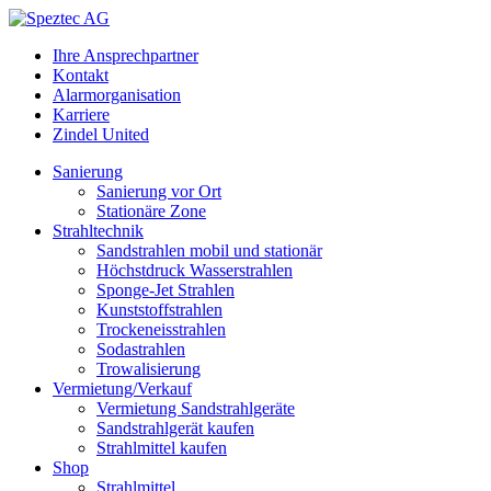
Ihre Ansprechpartner
Kontakt
Alarmorganisation
Karriere
Zindel United
Sanierung
Sanierung vor Ort
Stationäre Zone
Strahltechnik
Sandstrahlen mobil und stationär
Höchstdruck Wasserstrahlen
Sponge-Jet Strahlen
Kunststoffstrahlen
Trockeneisstrahlen
Sodastrahlen
Trowalisierung
Vermietung/Verkauf
Vermietung Sandstrahlgeräte
Sandstrahlgerät kaufen
Strahlmittel kaufen
Shop
Strahlmittel