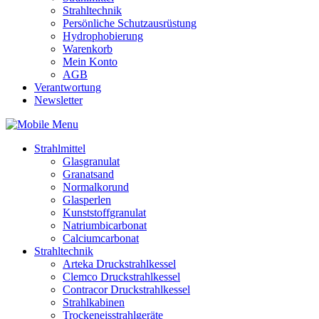
Strahltechnik
Persönliche Schutzausrüstung
Hydrophobierung
Warenkorb
Mein Konto
AGB
Verantwortung
Newsletter
Strahlmittel
Glasgranulat
Granatsand
Normalkorund
Glasperlen
Kunststoffgranulat
Natriumbicarbonat
Calciumcarbonat
Strahltechnik
Arteka Druckstrahlkessel
Clemco Druckstrahlkessel
Contracor Druckstrahlkessel
Strahlkabinen
Trockeneisstrahlgeräte