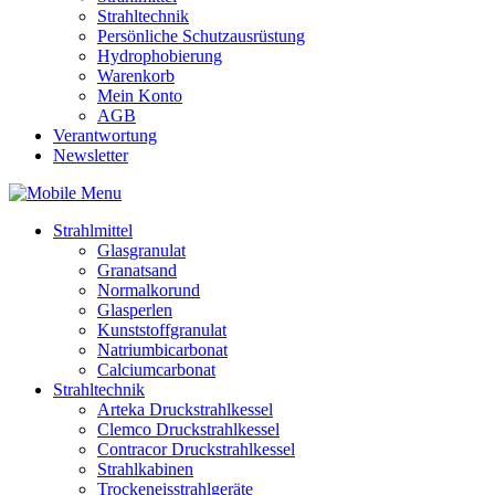
Strahltechnik
Persönliche Schutzausrüstung
Hydrophobierung
Warenkorb
Mein Konto
AGB
Verantwortung
Newsletter
Strahlmittel
Glasgranulat
Granatsand
Normalkorund
Glasperlen
Kunststoffgranulat
Natriumbicarbonat
Calciumcarbonat
Strahltechnik
Arteka Druckstrahlkessel
Clemco Druckstrahlkessel
Contracor Druckstrahlkessel
Strahlkabinen
Trockeneisstrahlgeräte