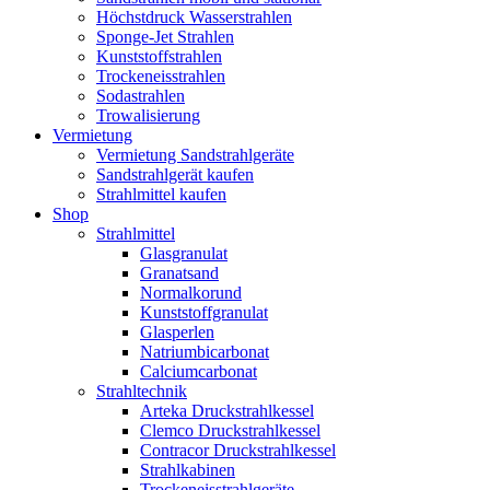
Höchstdruck Wasserstrahlen
Sponge-Jet Strahlen
Kunststoffstrahlen
Trockeneisstrahlen
Sodastrahlen
Trowalisierung
Vermietung
Vermietung Sandstrahlgeräte
Sandstrahlgerät kaufen
Strahlmittel kaufen
Shop
Strahlmittel
Glasgranulat
Granatsand
Normalkorund
Kunststoffgranulat
Glasperlen
Natriumbicarbonat
Calciumcarbonat
Strahltechnik
Arteka Druckstrahlkessel
Clemco Druckstrahlkessel
Contracor Druckstrahlkessel
Strahlkabinen
Trockeneisstrahlgeräte