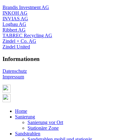
Brandis Investment AG
INKOH AG
INVIAS AG
Logbau AG
Ribbert AG
TABREC Recycling AG
Zindel + Co. AG
Zindel United
Informationen
Datenschutz
Impressum
Home
Sanierung
Sanierung vor Ort
Stationäre Zone
Sandstrahlen
Sandstrahlen mobil und stationär