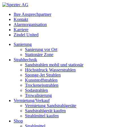
Ihre Ansprechpartner
Kontakt
Alarmorganisation
Karriere
Zindel United
Sanierung
Sanierung vor Ort
Stationäre Zone
Strahltechnik
Sandstrahlen mobil und stationär
Höchstdruck Wasserstrahlen
Sponge-Jet Strahlen
Kunststoffstrahlen
Trockeneisstrahlen
Sodastrahlen
Trowalisierung
Vermietung/Verkauf
Vermietung Sandstrahlgeräte
Sandstrahlgerät kaufen
Strahlmittel kaufen
Shop
Strahlmittel