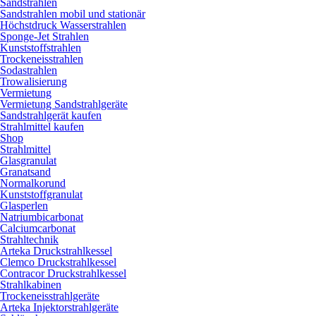
Sandstrahlen
Sandstrahlen mobil und stationär
Höchstdruck Wasserstrahlen
Sponge-Jet Strahlen
Kunststoffstrahlen
Trockeneisstrahlen
Sodastrahlen
Trowalisierung
Vermietung
Vermietung Sandstrahlgeräte
Sandstrahlgerät kaufen
Strahlmittel kaufen
Shop
Strahlmittel
Glasgranulat
Granatsand
Normalkorund
Kunststoffgranulat
Glasperlen
Natriumbicarbonat
Calciumcarbonat
Strahltechnik
Arteka Druckstrahlkessel
Clemco Druckstrahlkessel
Contracor Druckstrahlkessel
Strahlkabinen
Trockeneisstrahlgeräte
Arteka Injektorstrahlgeräte