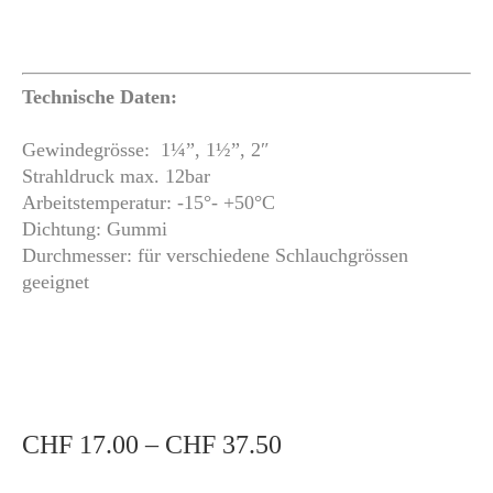
Technische Daten:
Gewindegrösse: 1¼”, 1½”, 2″
Strahldruck max. 12bar
Arbeitstemperatur: -15°- +50°C
Dichtung: Gummi
Durchmesser: für verschiedene Schlauchgrössen
geeignet
Preisspanne:
CHF
17.00
–
CHF
37.50
CHF 17.00