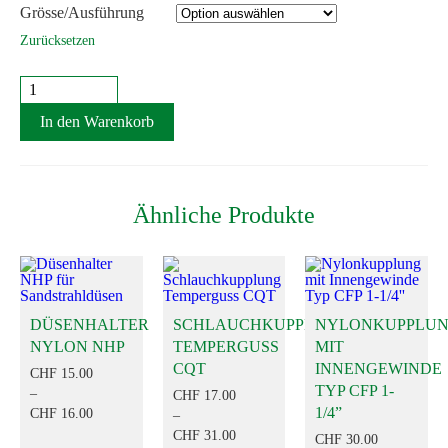
Grösse/Ausführung
bis
Zurücksetzen
CHF 37.50
Klauen-
Innengewindekupplung
CFD
In den Warenkorb
Menge
Ähnliche Produkte
DÜSENHALTER
SCHLAUCHKUPPLUNG
NYLONKUPPLU
NYLON NHP
TEMPERGUSS
MIT
CQT
INNENGEWINDE
CHF
15.00
TYP CFP 1-
–
CHF
17.00
1/4”
CHF
16.00
–
PREISSPANNE:
CHF
31.00
Dieses
CHF
30.00