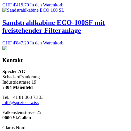
Optionen
CHF
4'415.70
In den Warenkorb
können
auf
der
Sandstrahlkabine ECO-100SF mit
Produktseite
freistehender Filteranlage
gewählt
werden
CHF
4'847.20
In den Warenkorb
Kontakt
Speztec AG
Schadstoffsanierung
Industriestrasse 19
7304 Maienfeld
Tel. +41 81 303 73 33
info@speztec.swiss
Falkensteinstrasse 25
9000 St.Gallen
Glarus Nord