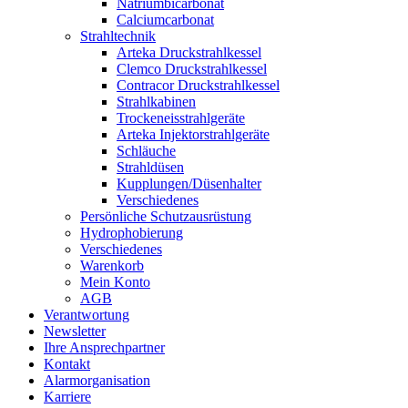
Natriumbicarbonat
Calciumcarbonat
Strahltechnik
Arteka Druckstrahlkessel
Clemco Druckstrahlkessel
Contracor Druckstrahlkessel
Strahlkabinen
Trockeneisstrahlgeräte
Arteka Injektorstrahlgeräte
Schläuche
Strahldüsen
Kupplungen/Düsenhalter
Verschiedenes
Persönliche Schutzausrüstung
Hydrophobierung
Verschiedenes
Warenkorb
Mein Konto
AGB
Verantwortung
Newsletter
Ihre Ansprechpartner
Kontakt
Alarmorganisation
Karriere