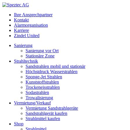
Ihre Ansprechpartner
Kontakt
Alarmorganisation
Karriere
Zindel United
Sanierung
Sanierung vor Ort
Stationäre Zone
Strahltechnik
Sandstrahlen mobil und stationär
Höchstdruck Wasserstrahlen
Sponge-Jet Strahlen
Kunststoffstrahlen
Trockeneisstrahlen
Sodastrahlen
Trowalisierung
Vermietung/Verkauf
Vermietung Sandstrahlgeräte
Sandstrahlgerät kaufen
Strahlmittel kaufen
Shop
Strahlmittel