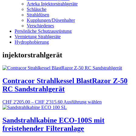
Arteka Injektorstrahlgeräte
Schläuche
Strahldüsen
Kupplungen/Düsenhalter
Verschiedenes
Persönliche Schutzausrüstung
Vermietung Strahlgeräte
Hydrophobierung
injektorstrahlgerät
Contracor Strahlkessel BlastRazor Z-50
RC Sandstrahlgerät
Preisspanne:
Dieses
CHF
2'205.00
–
CHF
2'315.60
Ausführung wählen
CHF 2'205.00
Produkt
bis
weist
CHF 2'315.60
mehrere
Sandstrahlkabine ECO-100S mit
Varianten
freistehender Filteranlage
auf.
Die