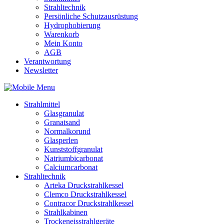
Strahltechnik
Persönliche Schutzausrüstung
Hydrophobierung
Warenkorb
Mein Konto
AGB
Verantwortung
Newsletter
Strahlmittel
Glasgranulat
Granatsand
Normalkorund
Glasperlen
Kunststoffgranulat
Natriumbicarbonat
Calciumcarbonat
Strahltechnik
Arteka Druckstrahlkessel
Clemco Druckstrahlkessel
Contracor Druckstrahlkessel
Strahlkabinen
Trockeneisstrahlgeräte