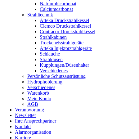
Natriumbicarbonat
Calciumcarbonat
Strahltechnik
Arteka Druckstrahlkessel
Clemco Druckstrahlkessel
Contracor Druckstrahlkessel
Strahlkabinen
Trockeneisstrahlgeräte
Arteka Injektorstrahlgeräte
Schläuche
Strahldüsen
Kupplungen/Düsenhalter
Verschiedenes
Persönliche Schutzausrüstung
Hydrophobierung
Verschiedenes
Warenkorb
Mein Konto
AGB
Verantwortung
Newsletter
Ihre Ansprechpartner
Kontakt
Alarmorganisation
Karriere