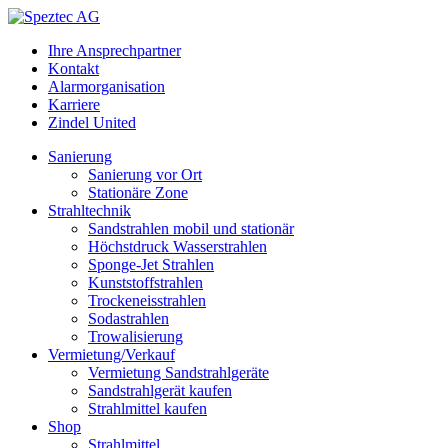
Ihre Ansprechpartner
Kontakt
Alarmorganisation
Karriere
Zindel United
Sanierung
Sanierung vor Ort
Stationäre Zone
Strahltechnik
Sandstrahlen mobil und stationär
Höchstdruck Wasserstrahlen
Sponge-Jet Strahlen
Kunststoffstrahlen
Trockeneisstrahlen
Sodastrahlen
Trowalisierung
Vermietung/Verkauf
Vermietung Sandstrahlgeräte
Sandstrahlgerät kaufen
Strahlmittel kaufen
Shop
Strahlmittel